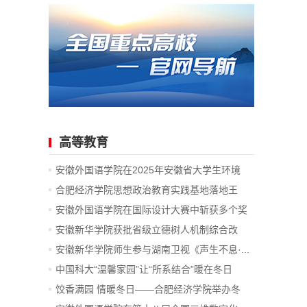
高等教育
安徽外国语学院在2025年安徽省大学生环境
设...
合肥经济学院思想政治教育实践基地落地王
步...
安徽外国语学院在国际设计大赛中斩获多个奖
项
安徽新华学院获批省级立德树人机制综合改
革...
安徽新华学院师生参与湖南卫视《声生不息·...
中国科大“温馨家园”让“所系结合”暖在冬日
饺香满园 情暖冬日——合肥经济学院举办冬